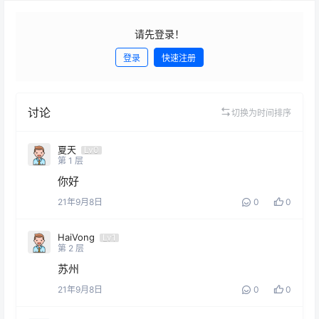
请先登录！
登录
快速注册
发布
讨论
切换为时间排序
夏天
Lv0
第
1
层
你好
21年9月8日
0
0
HaiVong
Lv1
第
2
层
苏州
21年9月8日
0
0