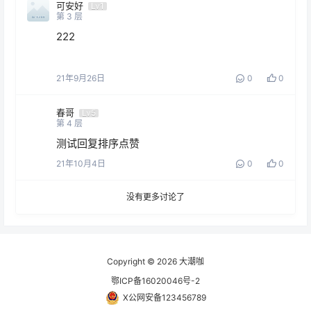
可安好
Lv1
第
3
层
222
21年9月26日
0
0
春哥
Lv5
第
4
层
测试回复排序点赞
21年10月4日
0
0
没有更多讨论了
Copyright © 2026
大潮咖
鄂ICP备16020046号-2
X公网安备123456789