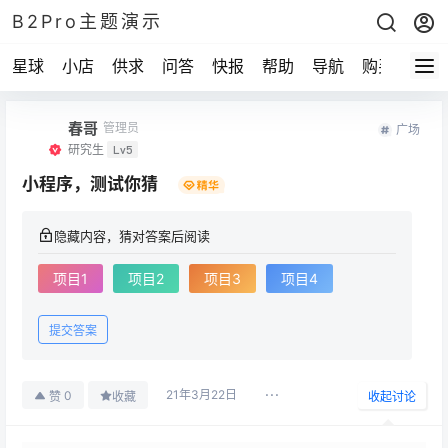
B2Pro主题演示
星球
小店
供求
问答
快报
帮助
导航
购买
春哥
管理员
广场
研究生
Lv5
小程序，测试你猜
隐藏内容，猜对答案后阅读
项目1
项目2
项目3
项目4
提交答案
21年3月22日
0
赞
收藏
收起讨论