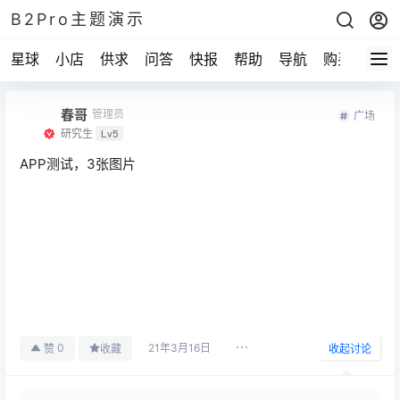
B2Pro主题演示
星球
小店
供求
问答
快报
帮助
导航
购买
春哥
管理员
广场
研究生
Lv5
APP测试，3张图片
21年3月16日
0
赞
收藏
收起讨论