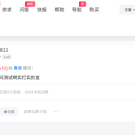
最新
新
供求
问答
快报
帮助
导航
购买
文章
哥22
Lv3
中
10
]
向
春哥
提问：
问测试啊实打实的发
已有
0
个回答，
-2055天后过期
收藏
20年12月17日