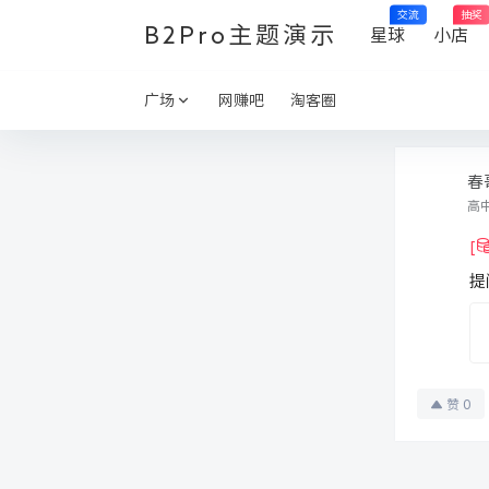
交流
抽奖
B2Pro主题演示
星球
小店
广场
网赚吧
淘客圈
春
高
[
提
赞
0