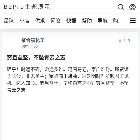
B2Pro主题演示
星球
小店
供求
问答
快报
帮助
导航
购买
聚合猫化工
广场
初中
Lv2
穷且益坚，不坠青云之志
嗟乎！时运不齐，命途多舛。冯唐易老，李广难封。屈贾谊
于长沙，非无圣主；窜梁鸿于海曲，岂乏明时？所赖君子见
机，达人知命。老当益壮，宁移白首之心？穷且益坚，不坠
青云之志。