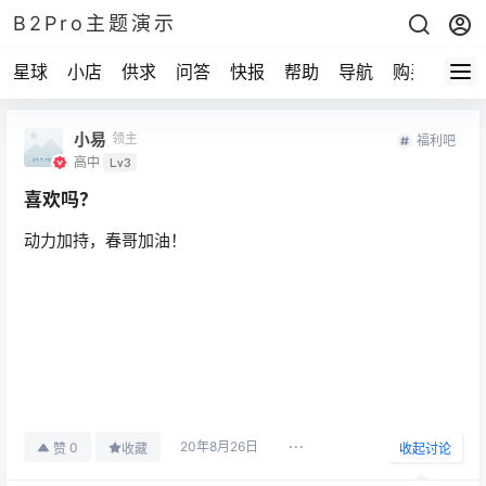
B2Pro主题演示
星球
小店
供求
问答
快报
帮助
导航
购买
小易
领主
福利吧
高中
Lv3
喜欢吗？
动力加持，春哥加油！
20年8月26日
0
赞
收藏
收起讨论