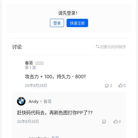
请先登录！
登录
快速注册
发布
讨论
切换为时间排序
春哥
Lv5
第
1
层
攻击力 + 100，持久力 - 800?
20年8月26日
2
0
Andy
春哥
赶快码代码去，再刷色图打你PP了??
20年8月26日
0