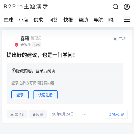
B2Pro主题演示
星球
小店
供求
问答
快报
帮助
导航
购买
春哥
管理员
广场
研究生
Lv5
提出好的建议，也是一门学问！
隐藏内容，登录后阅读
登录之后方可阅读隐藏内容
登录
快速注册
20年8月24日
43
赞
收藏
49
条讨论