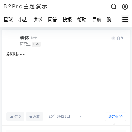
B2Pro主题演示
星球
小店
供求
问答
快报
帮助
导航
购买
释怀
领主
白丝
研究生
Lv5
腿腿腿~~
20年8月23日
2
赞
收藏
收起讨论