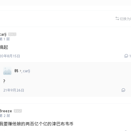
切换为
carli
Lv3
第
1
层
搞起
20年8月15日
1
韩
carli
?
21年9月26日
Breeze
Lv2
第
2
层
我要赚他娘的两百亿个亿的津巴布韦币