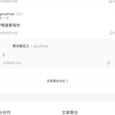
20年8月15日
0
goushuai
Lv1
第
3
层
?哪里都有你
20年8月15日
聚合猫化工
goushuai
?
20年8月15日
没有更多讨论了
与合作
文章聚合