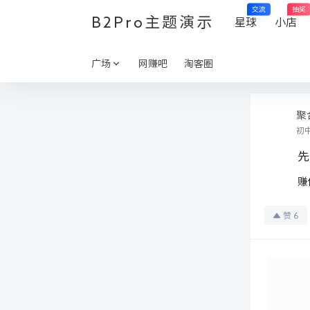
交流
抽奖
B2Pro主题演示
星球
小店
广场
网赚吧
淘客圈
聚
初
先
赚
赞
6