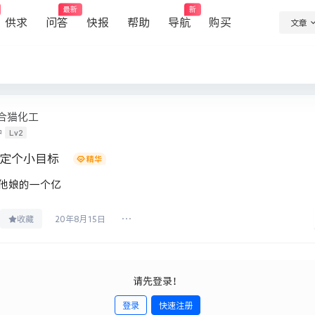
最新
新
供求
问答
快报
帮助
导航
购买
文章
合猫化工
Lv2
中
定个小目标
他娘的一个亿
收藏
20年8月15日
请先登录！
登录
快速注册