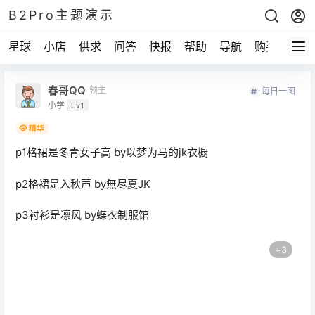
B2Pro主题演示
星球
小店
供求
问答
快报
帮助
导航
购买
春哥QQ
领主
每日一图
小学
Lv1
p1格裙是冬青女子高 by以梦为马的jk衣橱
p2格裙是入秋声 by無尽夏JK
p3衬衫是凛风 by蝶衣制服馆
+
3