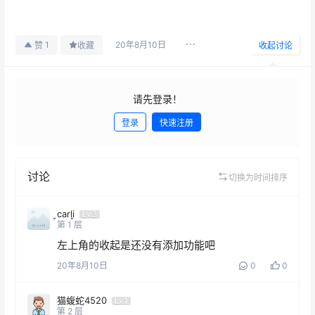
20年8月10日
1
赞
收藏
收起讨论
请先登录！
登录
快速注册
发布
讨论
切换为时间排序
carli
Lv3
第
1
层
左上角的收起是还没有添加功能吧
20年8月10日
0
0
猫蝮蛇4520
Lv1
第
2
层