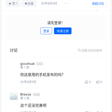
20年8月9日
1
赞
收藏
收起讨论
请先登录！
登录
快速注册
发布
讨论
切换为时间排序
goushuai
Lv1
第
1
层
你这是用的手机发布的吗？
20年8月9日
0
0
Breeze
Lv2
第
2
层
这个还没完善吧