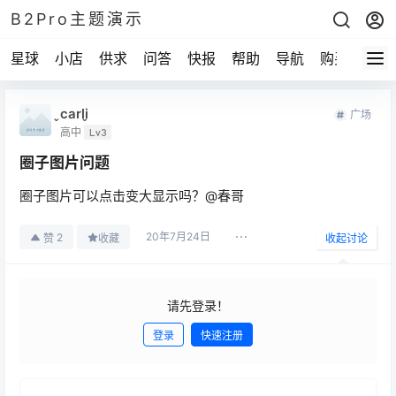
B2Pro主题演示
星球
小店
供求
问答
快报
帮助
导航
购买
carli
广场
高中
Lv3
圈子图片问题
圈子图片可以点击变大显示吗？@春哥
20年7月24日
2
赞
收藏
收起讨论
请先登录！
登录
快速注册
发布