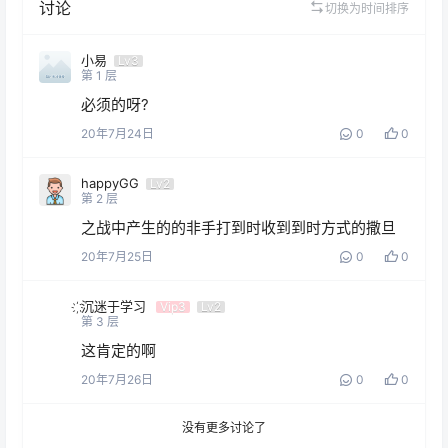
讨论
切换为时间排序
小易
Lv3
第
1
层
必须的呀?
20年7月24日
0
0
happyGG
Lv2
第
2
层
之战中产生的的非手打到时收到到时方式的撒旦
20年7月25日
0
0
҉沉迷于学习
Vip3
Lv2
第
3
层
这肯定的啊
20年7月26日
0
0
没有更多讨论了