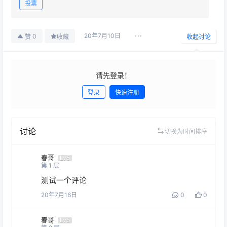
投票
20年7月10日
0
赞
收藏
收起讨论
请先登录！
登录
快速注册
发布
讨论
切换为时间排序
春哥
Lv5
第
1
层
测试一个评论
20年7月16日
0
0
春哥
Lv5