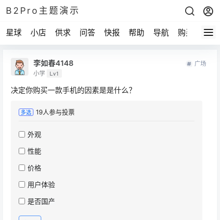
B2Pro主题演示
星球
小店
供求
问答
快报
帮助
导航
购买
李如春4148
广场
小学
Lv1
决定你购买一款手机的因素是是什么？
19
人参与投票
多选
外观
性能
价格
用户体验
是否国产