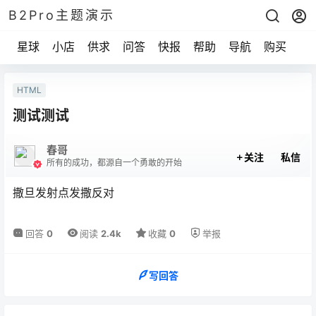
B2Pro主题演示
星球
小店
供求
问答
快报
帮助
导航
购买
HTML
测试测试
春哥
关注
私信
所有的成功，都源自一个勇敢的开始
撒旦发射点发撒反对
回答
0
阅读
2.4k
收藏
0
举报
写回答