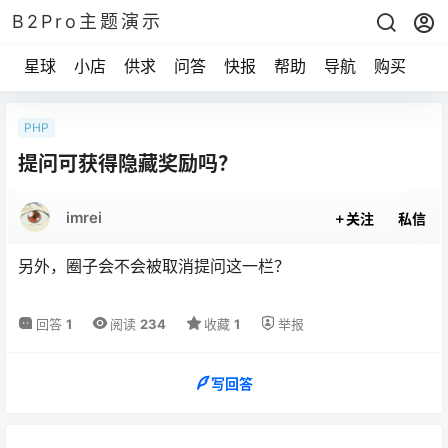
B2Pro主题演示
星球
小店
供求
问答
快报
帮助
导航
购买
PHP
提问可获得隐藏奖励吗？
imrei
关注
私信
另外，圈子会不会被取消提问这一栏？
回答
1
阅读
234
收藏
1
举报
写回答