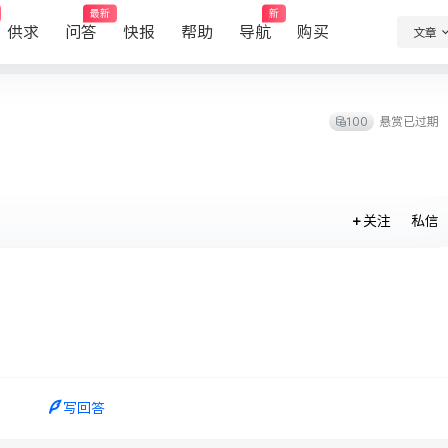
最新
新
供求
问答
快报
帮助
导航
购买
文章
100
悬赏已过期
关注
私信
写回答