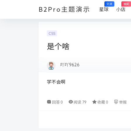
交流
抽奖
B2Pro主题演示
星球
小店
CSS
是个啥
吖吖9626
学不会啊
回答
0
阅读
79
收藏
0
举报